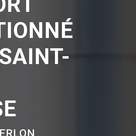
ORT
TIONNÉ
SAINT-
SE
BERLON