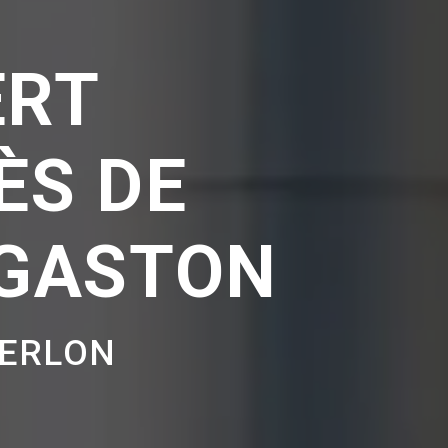
ERT
ÈS DE
-GASTON
BERLON